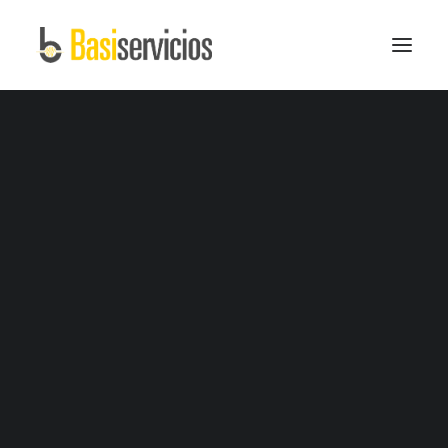
Reforma integral del hogar
Reforma de comercios, restaurantes y clínicas
Electricidad, climatización y fontanería
Servicios a Comunidades
Servicios a Aquitectos e Interioristas
Casas contenedores